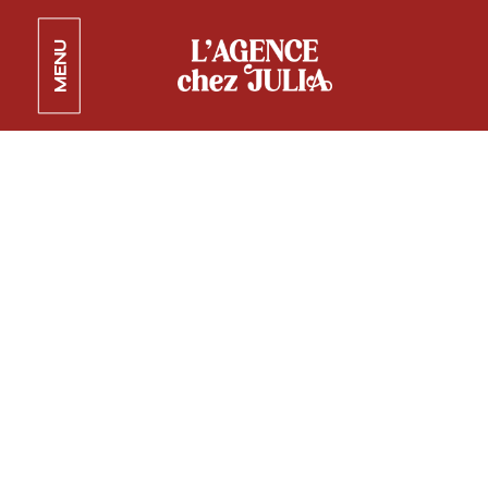
731ux82bzsam62zsx
MENU
9 juin 2026
7v92r3v63pr9mu7a9r4xi0nwmq
Back to 731ux82bzsam62zsx
Mentions Légales
julia@lacj.fr