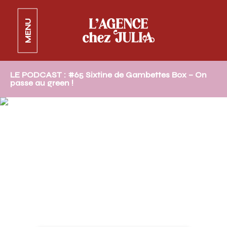
MENU
LE PODCAST : #65 Sixtine de Gambettes Box – On
passe au green !