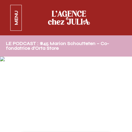
MENU
LE PODCAST : #45 Marion Schoutteten – Co-
fondatrice d’Orta Store