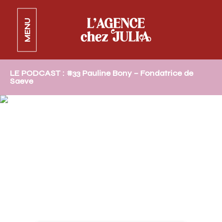
MENU
LE PODCAST : #33 Pauline Bony – Fondatrice de
Saeve