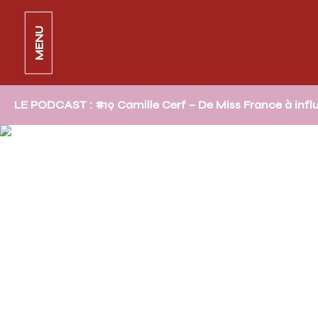
MENU
LE PODCAST : #19 Camille Cerf – De Miss France à inf