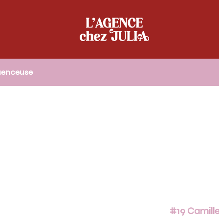
luenceuse
#19 Camille