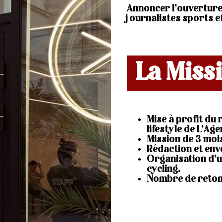
Annoncer l’ouverture
journalistes sports et
La Miss
Mise à profit du 
lifestyle de L’Ag
Mission de 3 moi
Rédaction et env
Organisation d’u
cycling.
Nombre de retom